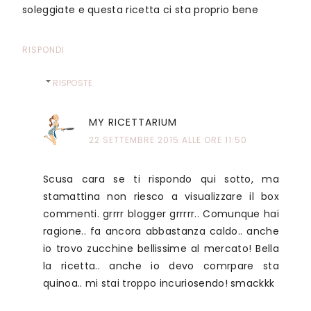
soleggiate e questa ricetta ci sta proprio bene
RISPONDI
RISPOSTE
MY RICETTARIUM
22 SETTEMBRE 2015 ALLE ORE 11:50
Scusa cara se ti rispondo qui sotto, ma
stamattina non riesco a visualizzare il box
commenti. grrrr blogger grrrrr.. Comunque hai
ragione.. fa ancora abbastanza caldo.. anche
io trovo zucchine bellissime al mercato! Bella
la ricetta.. anche io devo comrpare sta
quinoa.. mi stai troppo incuriosendo! smackkk