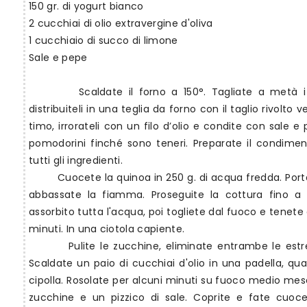
150 gr. di yogurt bianco
2 cucchiai di olio extravergine d'oliva
1 cucchiaio di succo di limone
Sale e pepe
Scaldate il forno a 150°. Tagliate a metà i
distribuiteli in una teglia da forno con il taglio rivolto v
timo, irrorateli con un filo d’olio e condite con sale e 
pomodorini finché sono teneri. Preparate il condime
tutti gli ingredienti.
Cuocete la quinoa in 250 g. di acqua fredda. Porta
abbassate la fiamma. Proseguite la cottura fino 
assorbito tutta l'acqua, poi togliete dal fuoco e tene
minuti. In una ciotola capiente.
Pulite le zucchine, eliminate entrambe le estr
Scaldate un paio di cucchiai d'olio in una padella, qu
cipolla. Rosolate per alcuni minuti su fuoco medio mes
zucchine e un pizzico di sale. Coprite e fate cuoc