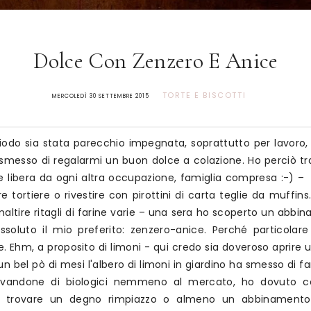
Dolce Con Zenzero E Anice
TORTE E BISCOTTI
MERCOLEDÌ 30 SETTEMBRE 2015
iodo sia stata parecchio impegnata, soprattutto per lavoro,
messo di regalarmi un buon dolce a colazione. Ho perciò tr
 libera da ogni altra occupazione, famiglia compresa :-) – t
e tortiere o rivestire con pirottini di carta teglie da muffins
 smaltire ritagli di farine varie – una sera ho scoperto un abb
ssoluto il mio preferito: zenzero-anice. Perché particolar
e. Ehm, a proposito di limoni - qui credo sia doveroso aprire 
 bel pò di mesi l'albero di limoni in giardino ha smesso di far
rovandone di biologici nemmeno al mercato, ho dovuto c
r trovare un degno rimpiazzo o almeno un abbinamento i