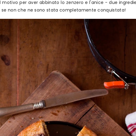
 motivo per aver abbinato lo zenzero e l'anice - due ingredien
re se non che ne sono stata completamente conquistata!