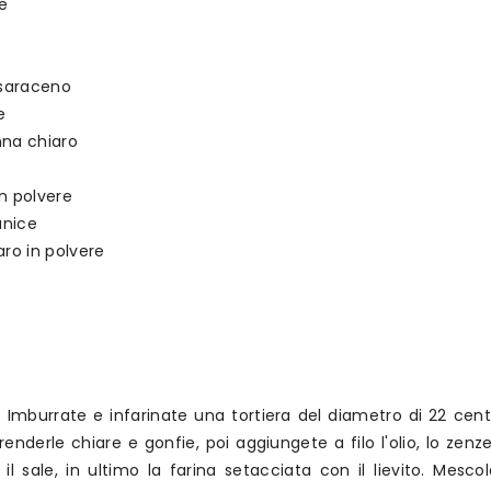
e
o saraceno
e
nna chiaro
in polvere
'anice
ro in polvere
°. Imburrate e infarinate una tortiera del diametro di 22 cent
enderle chiare e gonfie, poi aggiungete a filo l'olio, lo zen
 e il sale, in ultimo la farina setacciata con il lievito. Mesc