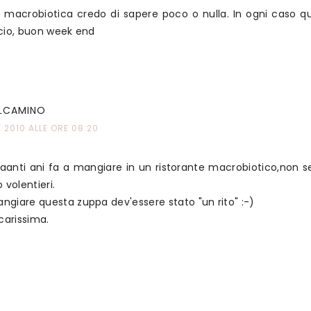
na macrobiotica credo di sapere poco o nulla. In ogni caso q
cio, buon week end
LCAMINO
2010 ALLE ORE 08:20
anti ani fa a mangiare in un ristorante macrobiotico,non seg
volentieri.
ngiare questa zuppa dev'essere stato "un rito" :-)
carissima.