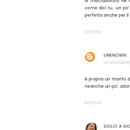
di macrobiotica ne 
come dici tu.. un po’
perfetta anche per il 
RISPONDI
UNKNOWN
26 NOVEMBRE
è proprio un trionfo 
neanche un po', adoro
RISPONDI
DOLCI A G