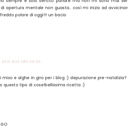
ho sempre e solo sentito parlare ma non mi sono mai se
 di apertura mentale non guasta.. così mi inizio ad avvicina
freddo polare di oggi!!! un bacio
 2010 ALLE ORE 09:55
di miso e alghe in giro per i blog :) depurazione pre-nataliz
 questo tipo di cose!bellissima ricetta :)
OGO