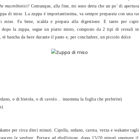
che macrobiotici!
Comunque, alla fine, mi sono detta che un po’ di apertur
uppa di miso. La zuppa è importantissima, va sempre preparata con una rad
di miso. Fa bene, scalda e prepara alla digestione. E tanto per cap
, dopo la zuppa, segue un piatto misto, composto da 2 tipi di cereali in
, tè bancha da bere durante il pasto e, per concludere, un piccolo dolce.
sedano, o di bietola, o di cavolo… insomma la foglia che preferite)
a)
ame per circa dieci minuti. Cipolla, sedano, carota, verza e wakame taglia
uocere le verdure. Portare ad ebollizione, dopo 15/20 minuti spegnere il 