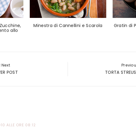
 Zucchine,
Minestra di Cannellini e Scarola
Gratin di
nto allo
Next
Previo
ER POST
TORTA STREUSE
10 ALLE ORE 08:12