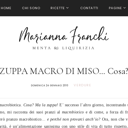
HOME
CHI SONO
RICETTE
CONTATTI
PAGINE
ZUPPA MACRO DI MISO… Cosa
VERDURE
DOMENICA 24 GENNAIO 2010
 macrobiotica.
Cosa? Ma la zuppa!
E’ successo l’altro giorno, incontrando 
no, mi racconta dei suoi pranzi al
macrobiotico
e di come, a forza di fr
pperò pranzo macrobiotico…
e perché non provarci anch’io?
Ora, non che v
arità, è un’alimentazione sanissima con uno stile di vita di tutto rispet