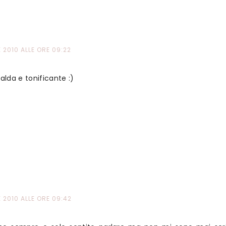
2010 ALLE ORE 09:22
alda e tonificante :)
2010 ALLE ORE 09:42