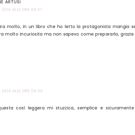
NE ARTUSI
2010 ALLE ORE 09:01
ra molto, in un libro che ho letto la protagonista mangia 
 molto incuriosita ma non sapevo come prepararla, grazie d
2010 ALLE ORE 09:03
uesta così leggera mi stuzzica, semplice e sicuramente 