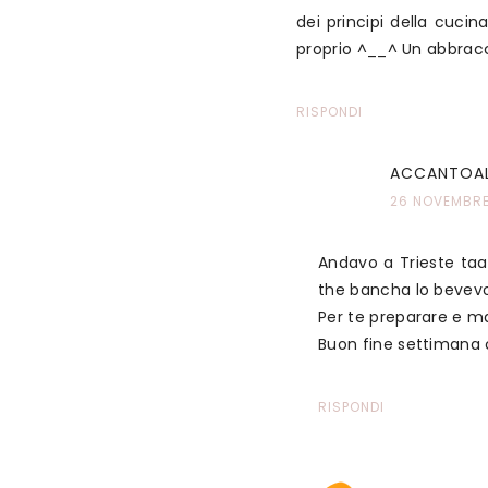
dei principi della cuci
proprio ^__^ Un abbrac
RISPONDI
ACCANTOA
26 NOVEMBRE 
Andavo a Trieste taaa
the bancha lo bevevo 
Per te preparare e ma
Buon fine settimana 
RISPONDI