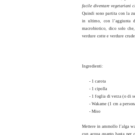
facile diventare vegetariani 
Quindi sono partita con la z
in ultimo, con l’aggiunta 
macrobiotico, dico solo che
verdure cotte e verdure crude
Ingredienti:
-
1 carota
-
1 cipolla
-
1 foglia di verza (o di 
-
Wakame (
1 cm
a person
-
Miso
Mettere in ammollo l’alga wak
con acqua quanto basta per c