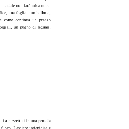
a mentale non farà mica male.
ice, una foglia e un bulbo e,
ire come continua un pranzo
tegrali, un pugno di legumi,
ti a pezzettini in una pentola
fuoco. Lasciare intiepidire e