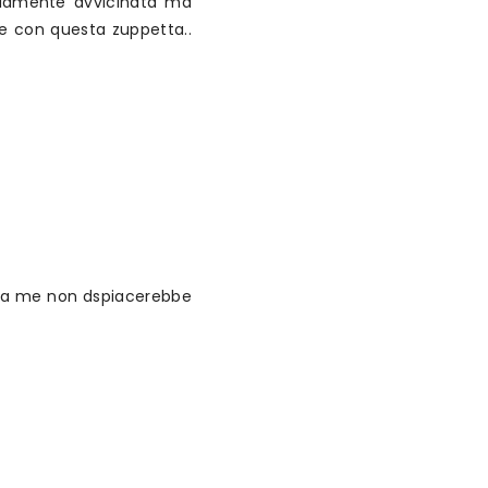
riamente avvicinata ma
re con questa zuppetta..
ia? a me non dspiacerebbe